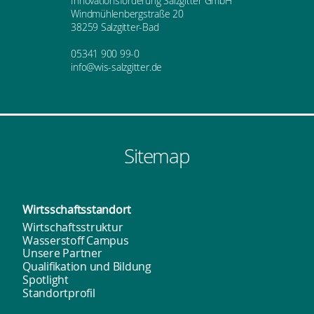
Innovationsförderung Salzgitter GmbH
h
t
Windmühlenbergstraße 20
N
38259 Salzgitter-Bad
e
a
a
05341 900 99-0
v
info@wis-salzgitter.de
u
l
i
n
t
g
d
u
a
Sitemap
A
n
t
i
n
g
Wirtsschafts­standort
o
s
e
Wirtschaftsstruktur
n
Wasserstoff Campus
Unsere Partner
i
n
Qualifikation und Bildung
Spotlight
c
Standortprofil