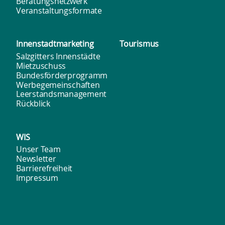
a
Beratungsnetzwerk
Veranstaltungsformate
t
i
Innenstadt­marketing
Tourismus
Salzgitters Innenstädte
o
Mietzuschuss
Bundesförderprogramm
Werbegemeinschaften
n
Leerstandsmanagement
Rückblick
WIS
Unser Team
Newsletter
Barrierefreiheit
Impressum