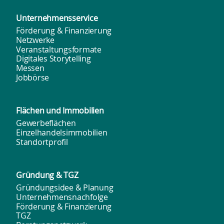
h
Unternehmens­service
t
Förderung & Finanzierung
Netzwerke
e
Veranstaltungsformate
Digitales Storytelling
n
Messen
Jobbörse
,
Flächen und
Immobilien
N
Gewerbeflächen
Einzelhandelsimmobilien
a
Standortprofil
v
Gründung & TGZ
i
Gründungsidee & Planung
Unternehmensnachfolge
g
Förderung & Finanzierung
TGZ