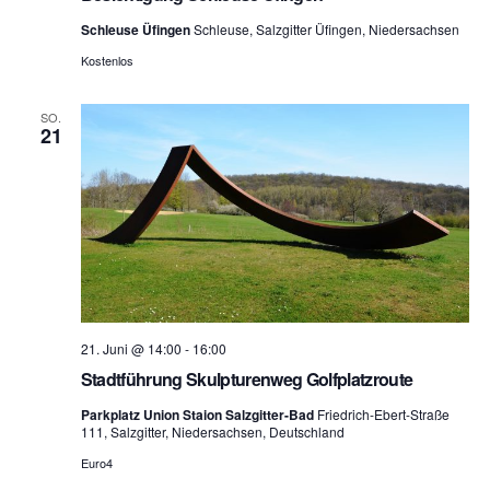
a
Schleuse Üfingen
Schleuse, Salzgitter Üfingen, Niedersachsen
t
Kostenlos
i
SO.
21
o
n
21. Juni @ 14:00
-
16:00
Stadtführung Skulpturenweg Golfplatzroute
Parkplatz Union Staion Salzgitter-Bad
Friedrich-Ebert-Straße
111, Salzgitter, Niedersachsen, Deutschland
Euro4