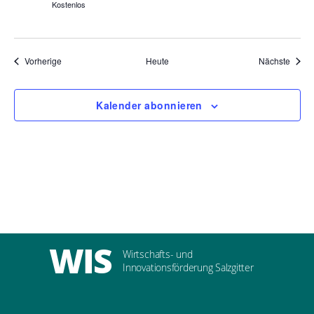
Kostenlos
Veranstaltungen
Veran
Vorherige
Heute
Nächste
Kalender abonnieren
WIS
Wirtschafts- und
Innovationsförderung Salzgitter