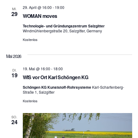
h
N
29. April @ 16:00
-
19:00
MI.
29
WOMAN moves
e
a
Technologie- und Gründungszentrum Salzgitter
v
u
Windmühlenbergstraße 20, Salzgitter, Germany
i
Kostenlos
n
g
Mai 2026
d
a
19. Mai @ 16:00
-
18:00
DI.
A
t
19
WIS vor Ort Karl Schöngen KG
i
n
Schöngen KG Kunststoff-Rohrsysteme
Karl-Scharfenberg-
Straße 1, Salzgitter
o
s
Kostenlos
n
i
SO.
24
c