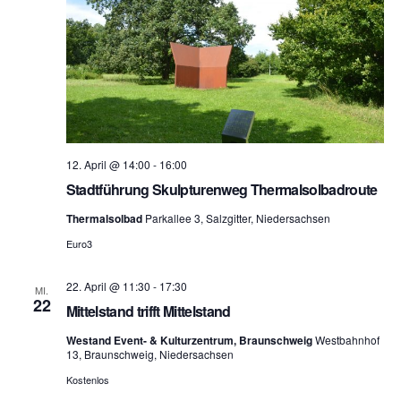
e
u
l
n
n
t
.
g
u
A
n
n
12. April @ 14:00
-
16:00
s
g
Stadtführung Skulpturenweg Thermalsolbadroute
i
e
Thermalsolbad
Parkallee 3, Salzgitter, Niedersachsen
c
Euro3
n
h
22. April @ 11:30
-
17:30
MI.
S
t
22
Mittelstand trifft Mittelstand
e
u
Westand Event- & Kulturzentrum, Braunschweig
Westbahnhof
13, Braunschweig, Niedersachsen
n
c
Kostenlos
-