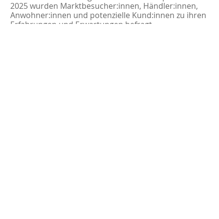
2025 wurden Marktbesucher:innen, Händler:innen,
Anwohner:innen und potenzielle Kund:innen zu ihren
Erfahrungen und Erwartungen befragt.
Workshops
Die Workshops bieten weitere Möglichkeiten bei
denen an den Konzepten mitgewirkt werden kann:
Runde 1: Bestandsaufnahme und Zukunftsbilder
(Stärken, Schwächen, Chancen und Risiken)
Salzgitter‑Lebenstedt: Mittwoch, 10. Oktober
2025, 17:00–20:00 Uhr, Kulturscheune
Salzgitter‑Bad: Donnerstag, 11. September 2025,
17:00–20:00 Uhr, Atrium der