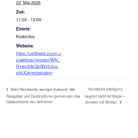
22. Mai 2025
Zeit:
11:00 - 12:00
Eintritt:
Kostenlos
Website:
https://us06web.zoom.u
s/webinar/register/WN_
R1tec3dxQbSNV0Jua-
eNUQ#/registration
Künstliche Intelligenz
Mehr Reichweite, weniger Aufwand: Wie
Gastgeber und Destinationen gemeinsam das
beginnt nicht mit Magie –
Gästeerlebnis neu definieren
sondern mit Struktur.