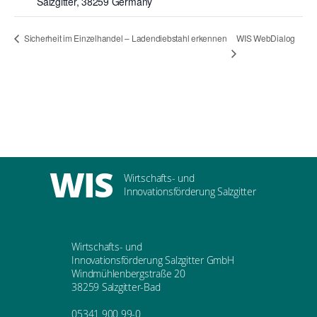
Salzgitter
,
38259
Germany
WIS WebDialog
Sicherheit im Einzelhandel – Ladendiebstahl erkennen
WIS
Wirtschafts- und
Innovationsförderung Salzgitter
Wirtschafts- und
Innovationsförderung Salzgitter GmbH
Windmühlenbergstraße 20
38259 Salzgitter-Bad
05341 900 99-0