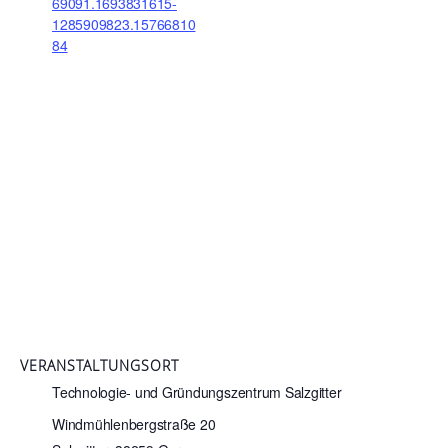
69091.1693831615-
1285909823.15766810
84
VERANSTALTUNGSORT
Technologie- und Gründungszentrum Salzgitter
Windmühlenbergstraße 20