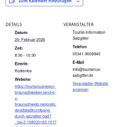
Zum Kalender hinzufügen
DETAILS
VERANSTALTER
Tourist-Information
Datum:
Salzgitter
20. Februar 2025
Telefon
Zeit:
05341-9009940
8:30 - 10:30
E-Mail
Eintritt:
info@tourismus-
Kostenlos
salzgitter.de
Website:
Veranstalter-Website
https://tourismusregion-
anzeigen
braunschweiger-land-e-
v-
braunschweig.regiondo.
de/altstadtrundgang-
durch-salzgitter-bad?
_ga=2.158023162.1517