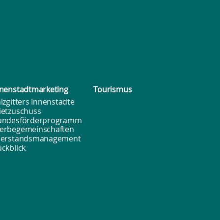
nenstadt­marketing
Tourismus
lzgitters Innenstädte
ietzuschuss
undesförderprogramm
erbegemeinschaften
eerstandsmanagement
ckblick