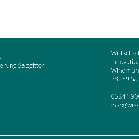
Wirtschaf
d
Innovatio
erung Salzgitter
Windmühl
38259 Sal
05341 90
info@wis-