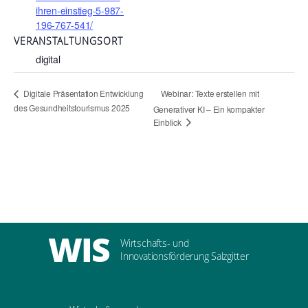
ihren-einstieg-5-987-
196-767-541/
VERANSTALTUNGSORT
digital
Webinar: Texte erstellen mit
Digitale Präsentation Entwicklung
des Gesundheitstourismus 2025
Generativer KI – Ein kompakter
Einblick
WIS
Wirtschafts- und
Innovationsförderung Salzgitter