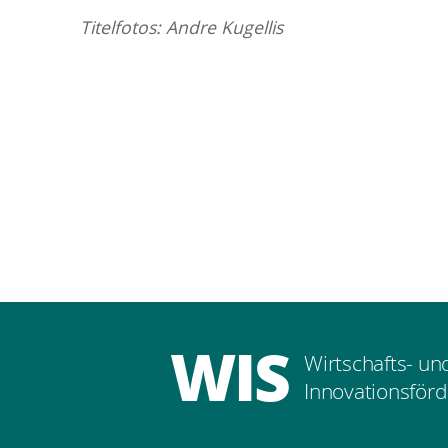
Titelfotos: Andre Kugellis
WIS
Wirtschafts- un
Innovationsförd