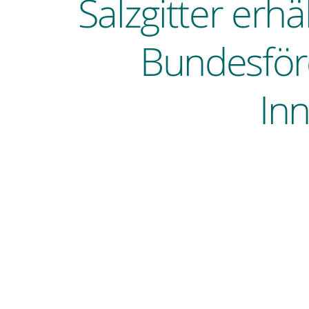
Salzgitter erh
Bundesför
In