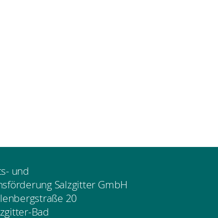
ts- und
nsförderung Salzgitter GmbH
enbergstraße 20
zgitter-Bad