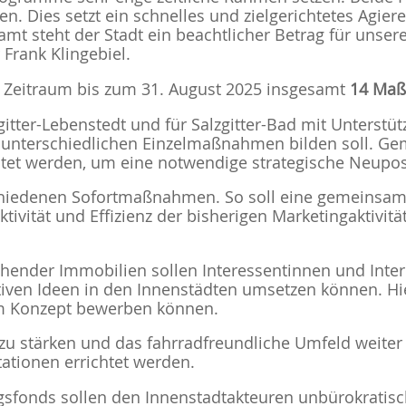
en. Dies setzt ein schnelles und zielgerichtetes Agiere
samt steht der Stadt ein beachtlicher Betrag für unse
 Frank Klingebiel.
n Zeitraum bis zum 31. August 2025 insgesamt
14 Ma
zgitter-Lebenstedt und für Salzgitter-Bad mit Unterst
 unterschiedlichen Einzelmaßnahmen bilden soll. G
itet werden, um eine notwendige strategische Neupos
rschiedenen Sofortmaßnahmen. So soll eine gemeinsa
ektivität und Effizienz der bisherigen Marketingaktivi
hender Immobilien sollen Interessentinnen und Inter
iven Ideen in den Innenstädten umsetzen können. Hier
rem Konzept bewerben können.
u stärken und das fahrradfreundliche Umfeld weiter 
ationen errichtet werden.
fonds sollen den Innenstadtakteuren unbürokratisch 