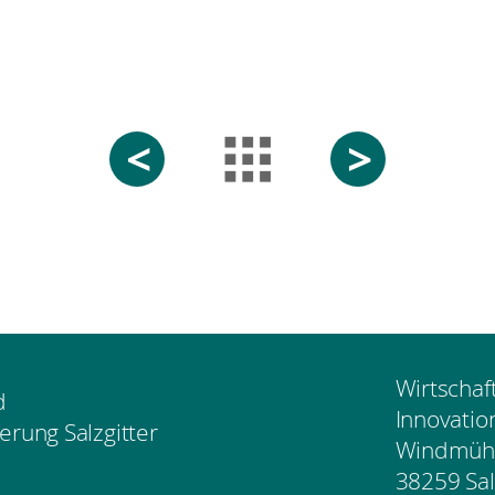
<
>
Wirtschaf
d
Innovatio
erung Salzgitter
Windmühl
38259 Sal