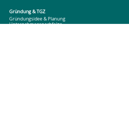
Gründung & TGZ
Gründungsidee & Planung
Unternehmensnachfolge
Förderung & Finanzierung
TGZ
Beratungsnetzwerk
Veranstaltungsformate
Innenstadt­marketing
Tourismus
Salzgitters Innenstädte
Mietzuschuss
Bundesförderprogramm
Werbegemeinschaften
Leerstandsmanagement
Rückblick
WIS
Unser Team