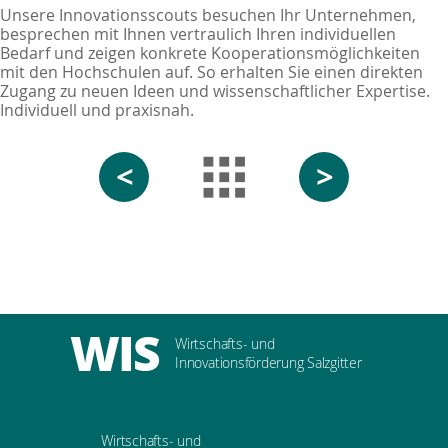
Unsere Innovationsscouts besuchen Ihr Unternehmen,
besprechen mit Ihnen vertraulich Ihren individuellen
Bedarf und zeigen konkrete Kooperationsmöglichkeiten
mit den Hochschulen auf. So erhalten Sie einen direkten
Zugang zu neuen Ideen und wissenschaftlicher Expertise.
Individuell und praxisnah.
<
>
WIS
Wirtschafts- und
Innovationsförderung Salzgitter
Wirtschafts- und