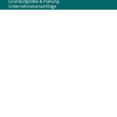
Gründungsidee & Planung
Unternehmensnachfolge
Förderung & Finanzierung
TGZ
Beratungsnetzwerk
Veranstaltungsformate
Innenstadt­marketing
Tourismus
Salzgitters Innenstädte
Mietzuschuss
Bundesförderprogramm
Werbegemeinschaften
Leerstandsmanagement
Rückblick
WIS
Unser Team
Newsletter
Barrierefreiheit
Impressum