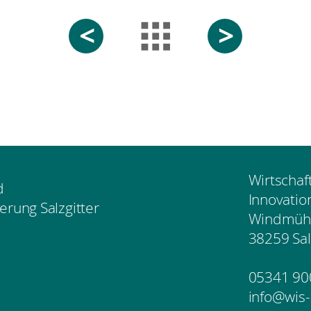
<
>
Wirtschaf
d
Innovatio
erung Salzgitter
Windmühl
38259 Sal
05341 90
info@wis-