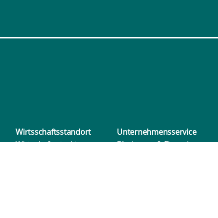
Wirtsschafts­standort
Unternehmens­service
Wirtschaftsstruktur
Förderung & Finanzierung
Wasserstoff Campus
Netzwerke
Unsere Partner
Veranstaltungsformate
Qualifikation und Bildung
Digitales Storytelling
Spotlight
Messen
Standortprofil
Jobbörse