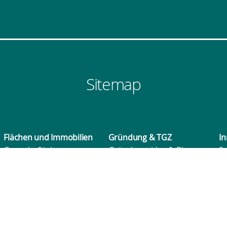
Sitemap
Flächen und
Immobilien
Gründung & TGZ
In
Gewerbeflächen
Gründungsidee & Planung
Sa
Einzelhandelsimmobilien
Unternehmensnachfolge
M
Standortprofil
Förderung & Finanzierung
B
TGZ
W
Beratungsnetzwerk
L
Veranstaltungsformate
Rü