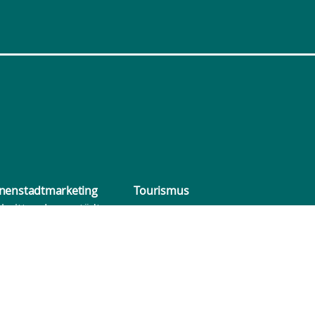
nenstadt­marketing
Tourismus
lzgitters Innenstädte
ietzuschuss
undesförderprogramm
erbegemeinschaften
eerstandsmanagement
ckblick