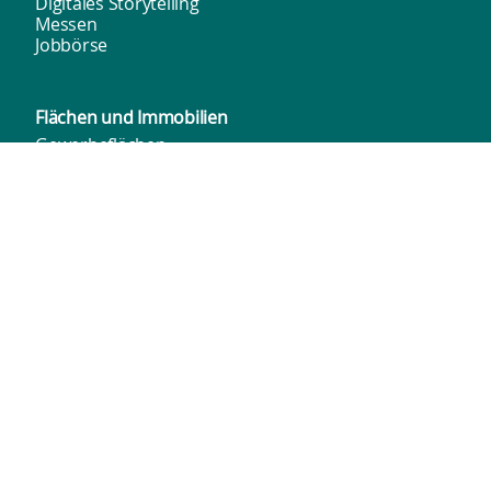
Digitales Storytelling
Messen
Jobbörse
Flächen und
Immobilien
Gewerbeflächen
Einzelhandelsimmobilien
Standortprofil
Gründung & TGZ
Gründungsidee & Planung
Unternehmensnachfolge
Förderung & Finanzierung
TGZ
Beratungsnetzwerk
Veranstaltungsformate
Innenstadt­marketing
Tourismus
Salzgitters Innenstädte