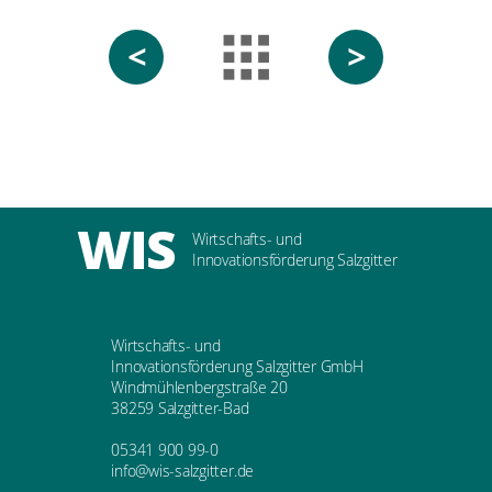
<
>
WIS
Wirtschafts- und
Innovationsförderung Salzgitter
Wirtschafts- und
Innovationsförderung Salzgitter GmbH
Windmühlenbergstraße 20
38259 Salzgitter-Bad
05341 900 99-0
info@wis-salzgitter.de