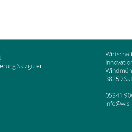
Wirtschaf
d
Innovatio
erung Salzgitter
Windmühl
38259 Sal
05341 90
info@wis-