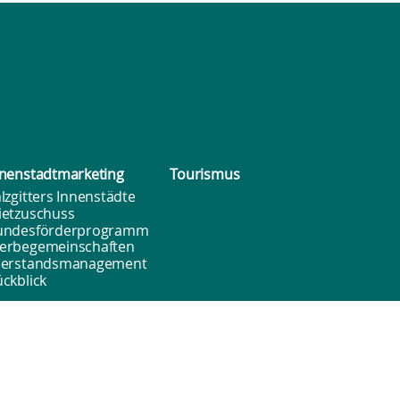
nenstadt­marketing
Tourismus
lzgitters Innenstädte
ietzuschuss
undesförderprogramm
erbegemeinschaften
eerstandsmanagement
ckblick